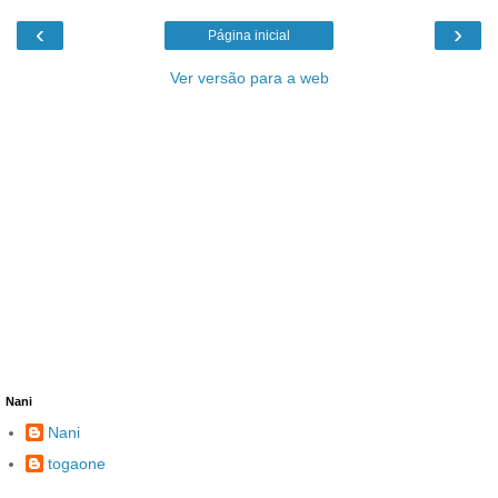
‹
›
Página inicial
Ver versão para a web
Nani
Nani
togaone