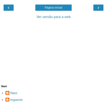
‹
›
Página inicial
Ver versão para a web
Nani
Nani
togaone