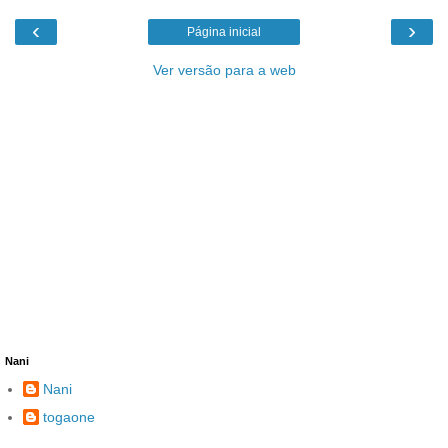
‹
›
Página inicial
Ver versão para a web
Nani
Nani
togaone