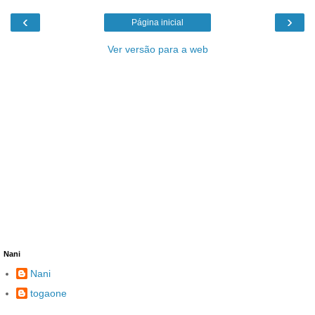
‹
›
Página inicial
Ver versão para a web
Nani
Nani
togaone