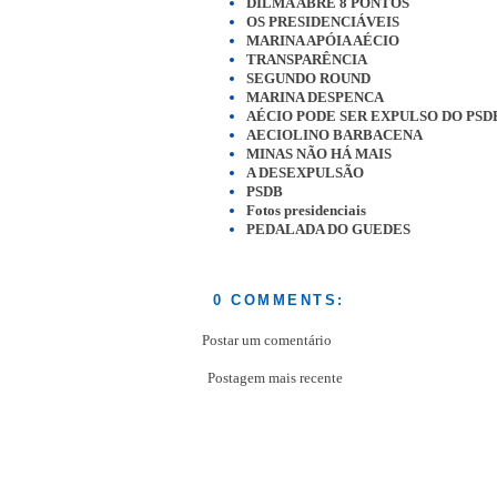
DILMA ABRE 8 PONTOS
OS PRESIDENCIÁVEIS
MARINA APÓIA AÉCIO
TRANSPARÊNCIA
SEGUNDO ROUND
MARINA DESPENCA
AÉCIO PODE SER EXPULSO DO PSD
AECIOLINO BARBACENA
MINAS NÃO HÁ MAIS
A DESEXPULSÃO
PSDB
Fotos presidenciais
PEDALADA DO GUEDES
0 COMMENTS:
Postar um comentário
Postagem mais recente