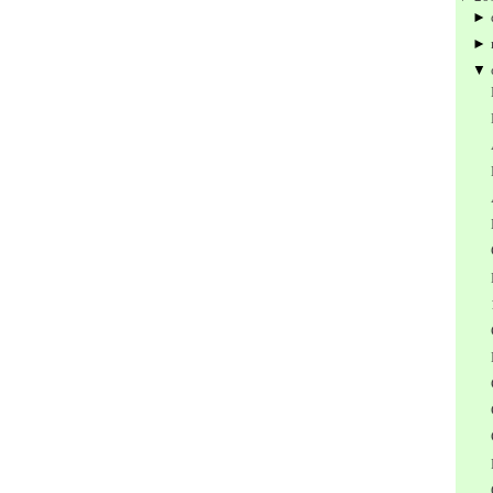
►
►
▼