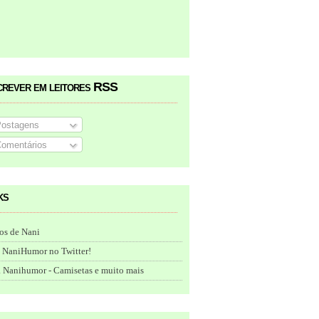
crever em leitores RSS
ostagens
omentários
ks
os de Nani
 NaniHumor no Twitter!
 Nanihumor - Camisetas e muito mais