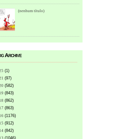
(nenhum título)
g Archive
25
(
1
)
21
(
97
)
20
(
582
)
19
(
843
)
18
(
862
)
17
(
863
)
16
(
1176
)
15
(
912
)
14
(
842
)
13
(
1046
)