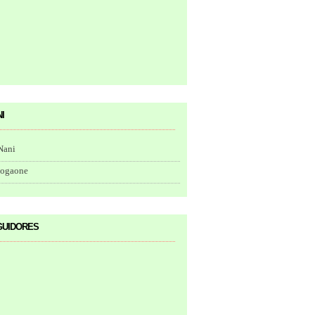
i
Nani
togaone
uidores