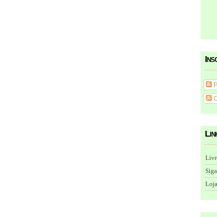
Ins
P
C
Lin
Livr
Siga
Loja