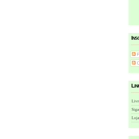
Ins
P
C
Lin
Livr
Siga
Loja