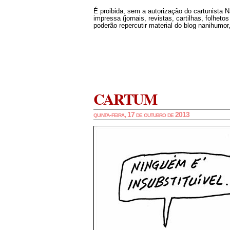
É proibida, sem a autorização do cartunista 
impressa (jornais, revistas, cartilhas, folheto
poderão repercutir material do blog nanihumor,
CARTUM
quinta-feira, 17 de outubro de 2013