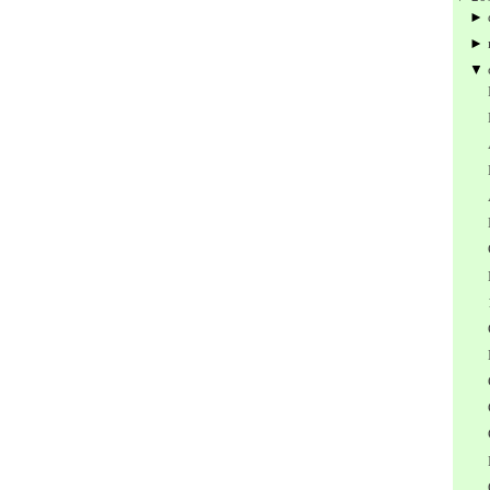
►
►
▼