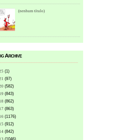
(nenhum título)
g Archive
25
(
1
)
21
(
97
)
20
(
582
)
19
(
843
)
18
(
862
)
17
(
863
)
16
(
1176
)
15
(
912
)
14
(
842
)
13
(
1046
)