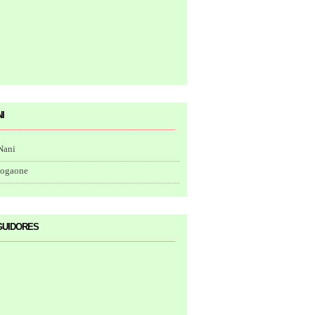
i
Nani
togaone
uidores