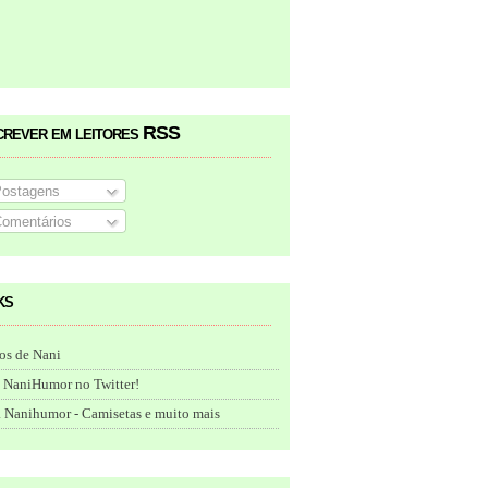
crever em leitores RSS
ostagens
omentários
ks
os de Nani
 NaniHumor no Twitter!
 Nanihumor - Camisetas e muito mais