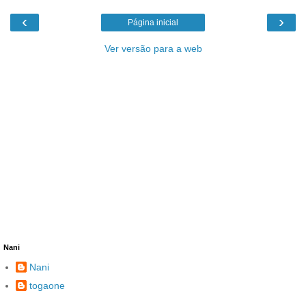
‹
›
Página inicial
Ver versão para a web
Nani
Nani
togaone