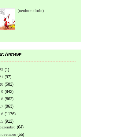
(nenhum título)
g Archive
25
(
1
)
21
(
97
)
20
(
582
)
19
(
843
)
18
(
862
)
17
(
863
)
16
(
1176
)
15
(
912
)
dezembro
(
64
)
novembro
(
65
)