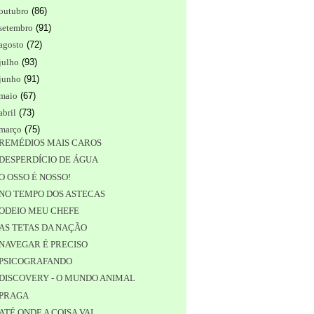
outubro
(
86
)
setembro
(
91
)
agosto
(
72
)
julho
(
93
)
junho
(
91
)
maio
(
67
)
abril
(
73
)
março
(
75
)
REMÉDIOS MAIS CAROS
DESPERDÍCIO DE ÁGUA
O OSSO É NOSSO!
NO TEMPO DOS ASTECAS
ODEIO MEU CHEFE
AS TETAS DA NAÇÃO
NAVEGAR É PRECISO
PSICOGRAFANDO
DISCOVERY - O MUNDO ANIMAL
PRAGA
ATÉ ONDE A COISA VAI