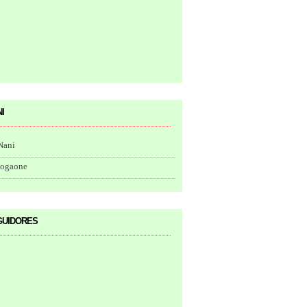
i
Nani
togaone
uidores