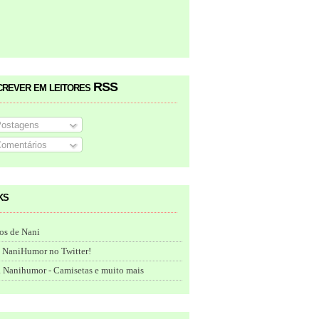
crever em leitores RSS
ostagens
omentários
ks
os de Nani
 NaniHumor no Twitter!
 Nanihumor - Camisetas e muito mais