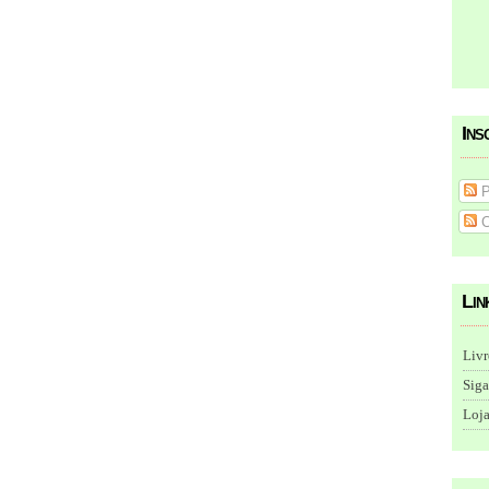
Ins
P
C
Lin
Livr
Siga
Loja