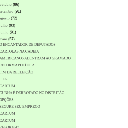
outubro
(
86
)
setembro
(
91
)
agosto
(
72
)
julho
(
93
)
junho
(
91
)
maio
(
67
)
O ENCANTADOR DE DEPUTADOS
CARTOLAS NA CADEIA
AMERICANOS ADENTRAM AO GRAMADO
REFORMA POLÍTICA
FIM DA REELEIÇÃO
FIFA
CARTUM
CUNHA É DERROTADO NO DISTRITÃO
OPÇÕES
SEGURE SEU EMPREGO
CARTUM
CARTUM
REFORMA?