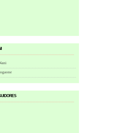
i
Nani
togaone
uidores