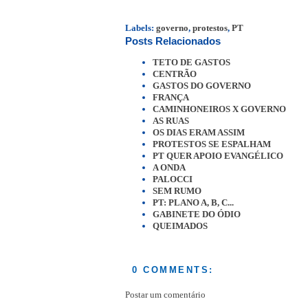
Labels:
governo
,
protestos
,
PT
Posts Relacionados
TETO DE GASTOS
CENTRÃO
GASTOS DO GOVERNO
FRANÇA
CAMINHONEIROS X GOVERNO
AS RUAS
OS DIAS ERAM ASSIM
PROTESTOS SE ESPALHAM
PT QUER APOIO EVANGÉLICO
A ONDA
PALOCCI
SEM RUMO
PT: PLANO A, B, C...
GABINETE DO ÓDIO
QUEIMADOS
0 COMMENTS:
Postar um comentário