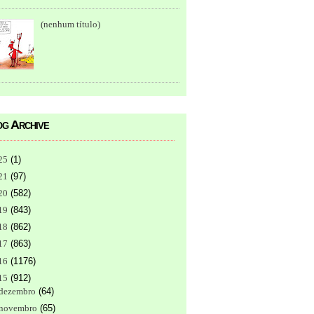
(nenhum título)
g Archive
25
(
1
)
21
(
97
)
20
(
582
)
19
(
843
)
18
(
862
)
17
(
863
)
16
(
1176
)
15
(
912
)
dezembro
(
64
)
novembro
(
65
)