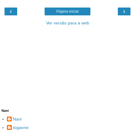
‹
›
Página inicial
Ver versão para a web
Nani
Nani
togaone