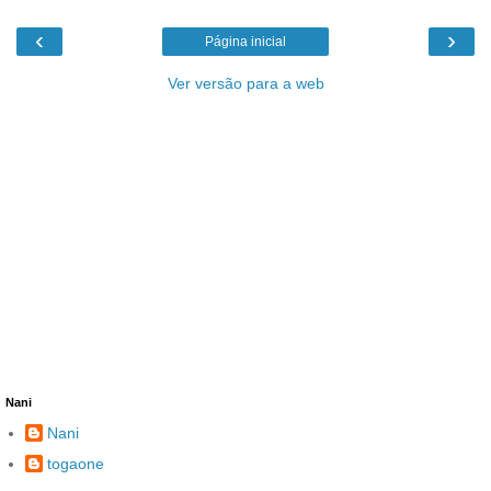
‹
›
Página inicial
Ver versão para a web
Nani
Nani
togaone