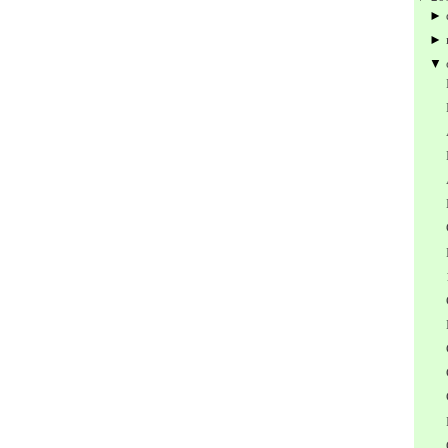
►
►
▼