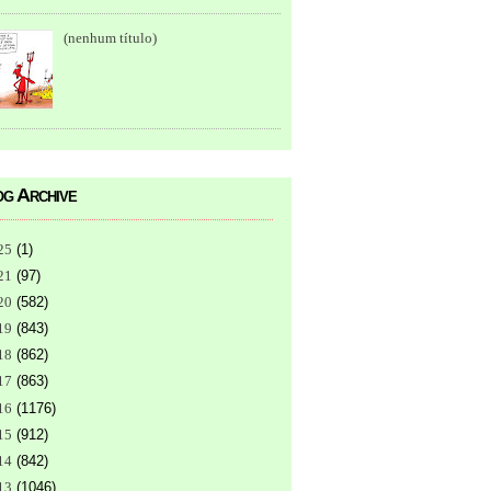
(nenhum título)
g Archive
25
(
1
)
21
(
97
)
20
(
582
)
19
(
843
)
18
(
862
)
17
(
863
)
16
(
1176
)
15
(
912
)
14
(
842
)
13
(
1046
)