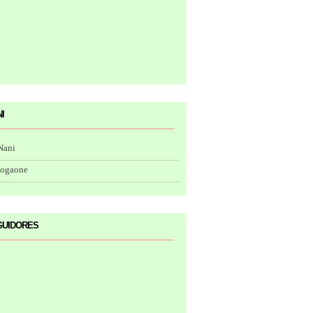
i
Nani
togaone
uidores