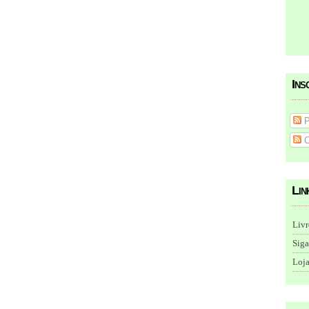
Ins
P
C
Lin
Livr
Siga
Loja