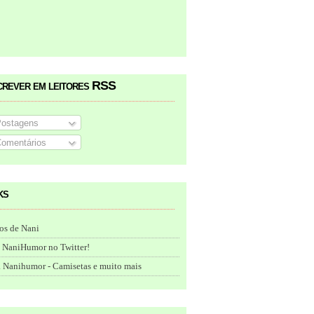
crever em leitores RSS
ostagens
omentários
ks
os de Nani
 NaniHumor no Twitter!
 Nanihumor - Camisetas e muito mais