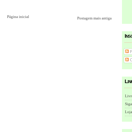
Página inicial
Postagem mais antiga
Ins
P
C
Lin
Livr
Siga
Loja