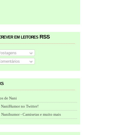
crever em leitores RSS
ostagens
omentários
ks
os de Nani
 NaniHumor no Twitter!
 Nanihumor - Camisetas e muito mais