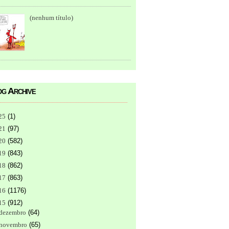
(nenhum título)
g Archive
25
(
1
)
21
(
97
)
20
(
582
)
19
(
843
)
18
(
862
)
17
(
863
)
16
(
1176
)
15
(
912
)
dezembro
(
64
)
novembro
(
65
)