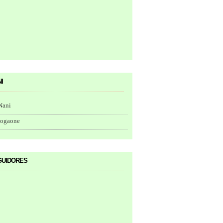
i
Nani
togaone
uidores