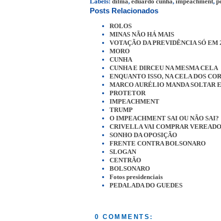
Labels:
dilma
,
eduardo cunha
,
impeachment
,
p
Posts Relacionados
ROLOS
MINAS NÃO HÁ MAIS
VOTAÇÃO DA PREVIDÊNCIA SÓ EM 
MORO
CUNHA
CUNHA E DIRCEU NA MESMA CELA
ENQUANTO ISSO, NA CELA DOS CO
MARCO AURÉLIO MANDA SOLTAR 
PROTETOR
IMPEACHMENT
TRUMP
O IMPEACHMENT SAI OU NÃO SAI?
CRIVELLA VAI COMPRAR VEREADO
SONHO DA OPOSIÇÃO
FRENTE CONTRA BOLSONARO
SLOGAN
CENTRÃO
BOLSONARO
Fotos presidenciais
PEDALADA DO GUEDES
0 COMMENTS: