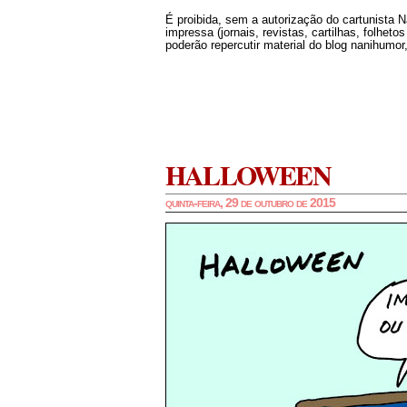
É proibida, sem a autorização do cartunista 
impressa (jornais, revistas, cartilhas, folheto
poderão repercutir material do blog nanihumor,
HALLOWEEN
quinta-feira, 29 de outubro de 2015