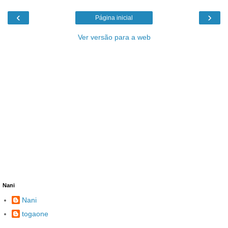
‹
›
Página inicial
Ver versão para a web
Nani
Nani
togaone