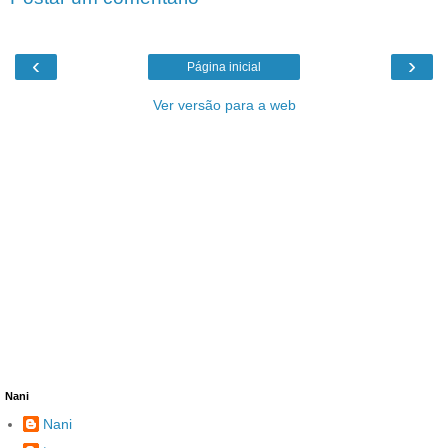
‹
›
Página inicial
Ver versão para a web
Nani
Nani