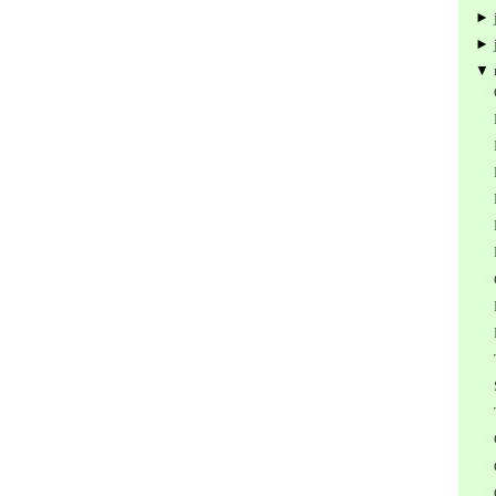
►
►
▼