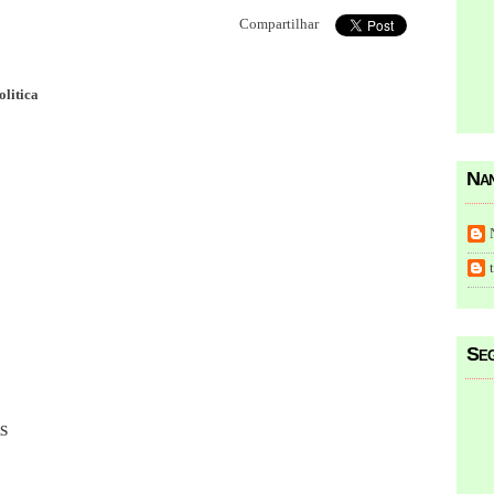
Compartilhar
olitica
Nan
Seg
S