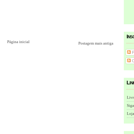
Ins
Página inicial
Postagem mais antiga
P
C
Lin
Livr
Siga
Loja