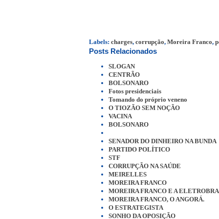
Labels:
charges
,
corrupção
,
Moreira Franco
,
p
Posts Relacionados
SLOGAN
CENTRÃO
BOLSONARO
Fotos presidenciais
Tomando do próprio veneno
O TIOZÃO SEM NOÇÃO
VACINA
BOLSONARO
SENADOR DO DINHEIRO NA BUNDA
PARTIDO POLÍTICO
STF
CORRUPÇÃO NA SAÚDE
MEIRELLES
MOREIRA FRANCO
MOREIRA FRANCO E A ELETROBRA
MOREIRA FRANCO, O ANGORÁ.
O ESTRATEGISTA
SONHO DA OPOSIÇÃO