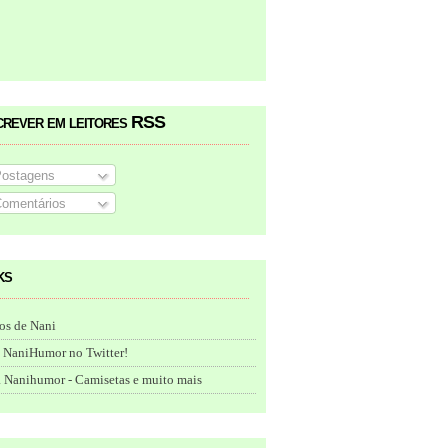
crever em leitores RSS
ostagens
omentários
ks
os de Nani
 NaniHumor no Twitter!
 Nanihumor - Camisetas e muito mais