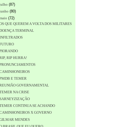
julho
(
87
)
junho
(
80
)
maio
(
72
)
OS QUE QUEREM A VOLTA DOS MILITARES
DOENÇA TERMINAL
INFILTRADOS
FUTURO
PIORANDO
RIP, RIP HURRA!
PRONUNCIAMENTOS
CAMINHONEIROS
PMDB E TEMER
REUNIÃO GOVERNAMENTAL
TEMER NA CRISE
SARNEYZIZAÇÃO
TEMER CONTINUA SE ACHANDO
CAMINHONEIROS X GOVERNO
GILMAR MENDES
O BRASIL QUE EU QUERO