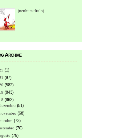
(nenhum título)
g Archive
25
(
1
)
21
(
97
)
20
(
582
)
19
(
843
)
18
(
862
)
dezembro
(
51
)
novembro
(
68
)
outubro
(
73
)
setembro
(
70
)
agosto
(
79
)