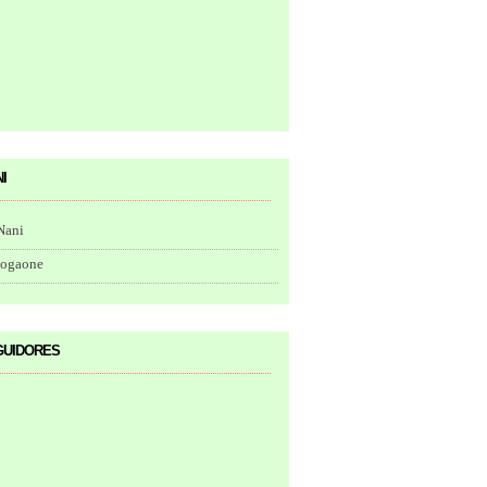
i
Nani
togaone
uidores