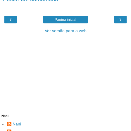
‹
›
Página inicial
Ver versão para a web
Nani
Nani