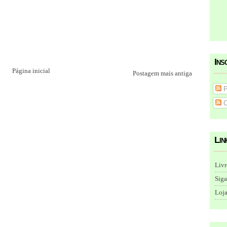
Ins
Página inicial
Postagem mais antiga
P
C
Lin
Livr
Siga
Loja