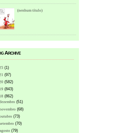
(nenhum título)
g Archive
25
(
1
)
21
(
97
)
20
(
582
)
19
(
843
)
18
(
862
)
dezembro
(
51
)
novembro
(
68
)
outubro
(
73
)
setembro
(
70
)
agosto
(
79
)