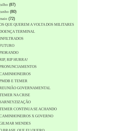
julho
(
87
)
junho
(
80
)
maio
(
72
)
OS QUE QUEREM A VOLTA DOS MILITARES
DOENÇA TERMINAL
INFILTRADOS
FUTURO
PIORANDO
RIP, RIP HURRA!
PRONUNCIAMENTOS
CAMINHONEIROS
PMDB E TEMER
REUNIÃO GOVERNAMENTAL
TEMER NA CRISE
SARNEYZIZAÇÃO
TEMER CONTINUA SE ACHANDO
CAMINHONEIROS X GOVERNO
GILMAR MENDES
O BRASIL QUE EU QUERO