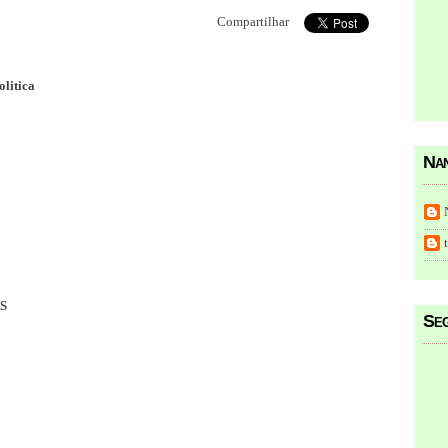
Compartilhar
olitica
Nan
S
Seg