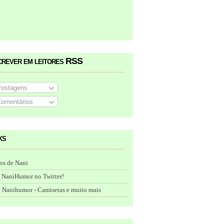
crever em leitores RSS
ostagens
omentários
ks
os de Nani
 NaniHumor no Twitter!
 Nanihumor - Camisetas e muito mais