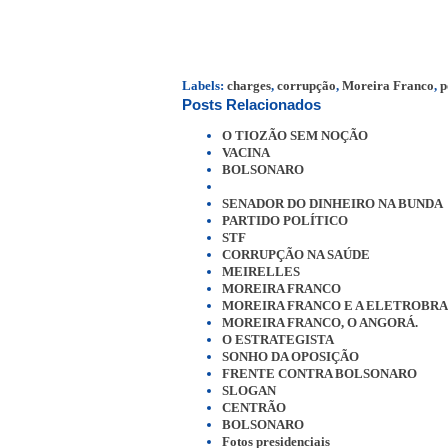
Labels:
charges
,
corrupção
,
Moreira Franco
,
p
Posts Relacionados
O TIOZÃO SEM NOÇÃO
VACINA
BOLSONARO
SENADOR DO DINHEIRO NA BUNDA
PARTIDO POLÍTICO
STF
CORRUPÇÃO NA SAÚDE
MEIRELLES
MOREIRA FRANCO
MOREIRA FRANCO E A ELETROBRA
MOREIRA FRANCO, O ANGORÁ.
O ESTRATEGISTA
SONHO DA OPOSIÇÃO
FRENTE CONTRA BOLSONARO
SLOGAN
CENTRÃO
BOLSONARO
Fotos presidenciais