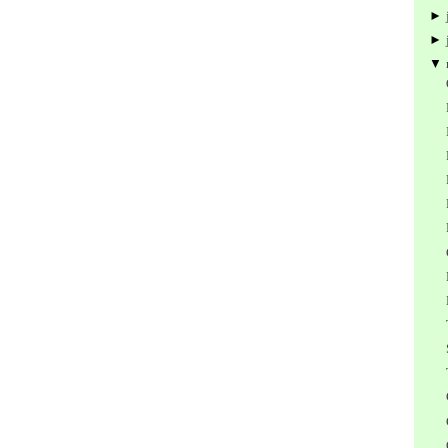
►
►
▼