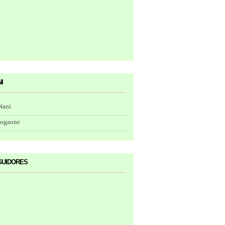
i
Nani
togaone
uidores