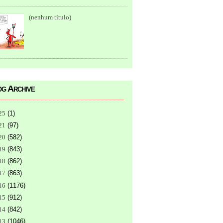
(nenhum título)
g Archive
25
(
1
)
21
(
97
)
20
(
582
)
19
(
843
)
18
(
862
)
17
(
863
)
16
(
1176
)
15
(
912
)
14
(
842
)
13
(
1046
)