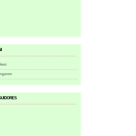
i
Nani
togaone
uidores