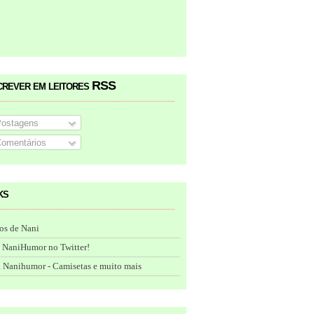
crever em leitores RSS
ostagens
omentários
ks
os de Nani
 NaniHumor no Twitter!
 Nanihumor - Camisetas e muito mais