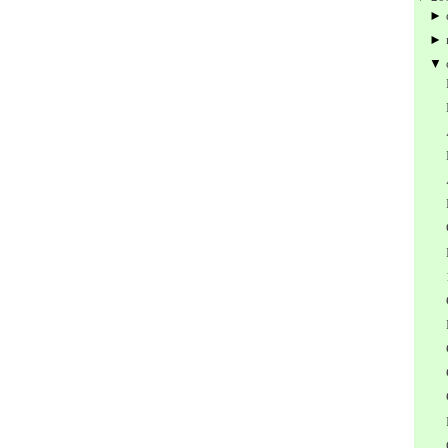
►
►
▼