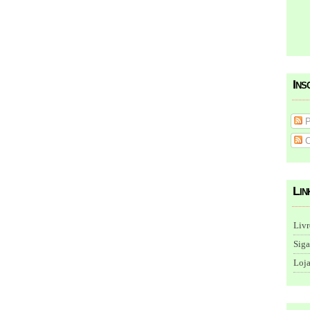
Ins
P
C
Lin
Livr
Siga
Loja